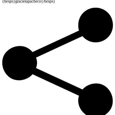
{besps}gracielapacheco{/besps}