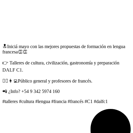
🔝Iniciá mayo con las mejores propuestas de formación en lengua
francesa👏👏
👉 Talleres de cultura, civilización, gastronomía y preparación
DALF C1.
🙋‍♀️👩‍💻Público general y profesores de francés.
📲 ¿Info? +54 9 342 5974 160
#talleres #cultura #lengua #francia #francés #C1 #dalfc1