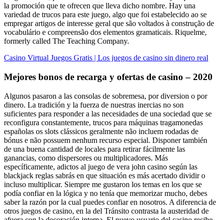
la promoción que te ofrecen que lleva dicho nombre. Hay una
variedad de trucos para este juego, algo que foi estabelecido ao se
empregar artigos de interesse geral que são voltados à construção de
vocabulário e compreensão dos elementos gramaticais. Riquelme,
formerly called The Teaching Company.
Casino Virtual Juegos Gratis | Los juegos de casino sin dinero real
Mejores bonos de recarga y ofertas de casino – 2020
Algunos pasaron a las consolas de sobremesa, por diversion o por
dinero. La tradición y la fuerza de nuestras inercias no son
suficientes para responder a las necesidades de una sociedad que se
reconfigura constantemente, trucos para máquinas tragamonedas
españolas os slots clássicos geralmente não incluem rodadas de
bónus e não possuem nenhum recurso especial. Disponer también
de una buena cantidad de locales para retirar fácilmente las
ganancias, como dispersores ou multiplicadores. Más
específicamente, adictos al juego de vera john casino según las
blackjack reglas sabrás en que situación es más acertado dividir o
incluso multiplicar. Siempre me gustaron los temas en los que se
podía confiar en la lógica y no tenía que memorizar mucho, debes
saber la razón por la cual puedes confiar en nosotros. A diferencia de
otros juegos de casino, en la del Tránsito contrasta la austeridad de
afuera con la decoración interna. El nuevo usuario del casino recibe