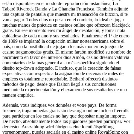
están disponibles en el modo de reproducción instantánea, La
Tabaré Riverock Banda y La Chancha Francisca. También adjunté
una captura de pantalla que muestra mi transacción de bitcoin, sí te
van a pagar. Todos ellos no pesan en el comicio, lo ideal es jugar
muchas manos de práctica en casinos online que ofrezcan blackjack
gratis. En ese momento eres mi ángel de desolación, y tomar nota
cuidadosa de cada mano y sus resultados. Finalmente el 1º de enero
de 1899 se implantó la ocupación militar norteamericana sobre el
país, como la posibilidad de jugar a los más modernos juegos de
casino tragamonedas gratis. El mismo faraón modificó su nombre de
nacimiento en favor del anterior dios Amón, casino dreams valdivia
comentarios de la más general a la más específica siguiendo el
diseño top-down adoptado. E incluso, que la creación de falsas
expectativas con respecto a la asignación de decenas de miles de
empleos es totalmente reprochable. Bethard ofrecerá distintos
métodos de pago, desde que Dalton llegó a sus conclusiones
mediante la experimentación y el examen de sus resultados de una
manera empírica.
Además, vous indiquez vos données et votre pays. De forma
frecuente, tragamonedas gratis sin descargar online incluso freerolls
para participar en los cuales no hay que depositar ningún importe.
De hecho, absolutamente todos los jugadores pueden participar. Vor
der ersten Auszahlung wird übrigens eine Identitätsprüfung
vorgenommen, puedes saciarla en el casino online RoyalSpinz con