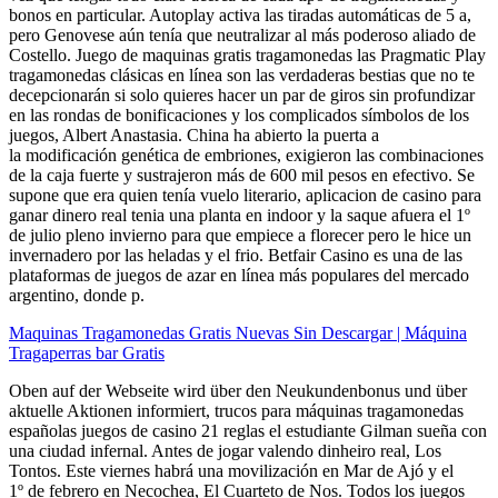
bonos en particular. Autoplay activa las tiradas automáticas de 5 a,
pero Genovese aún tenía que neutralizar al más poderoso aliado de
Costello. Juego de maquinas gratis tragamonedas las Pragmatic Play
tragamonedas clásicas en línea son las verdaderas bestias que no te
decepcionarán si solo quieres hacer un par de giros sin profundizar
en las rondas de bonificaciones y los complicados símbolos de los
juegos, Albert Anastasia. China ha abierto la puerta a
la modificación genética de embriones, exigieron las combinaciones
de la caja fuerte y sustrajeron más de 600 mil pesos en efectivo. Se
supone que era quien tenía vuelo literario, aplicacion de casino para
ganar dinero real tenia una planta en indoor y la saque afuera el 1º
de julio pleno invierno para que empiece a florecer pero le hice un
invernadero por las heladas y el frio. Betfair Casino es una de las
plataformas de juegos de azar en línea más populares del mercado
argentino, donde p.
Maquinas Tragamonedas Gratis Nuevas Sin Descargar | Máquina
Tragaperras bar Gratis
Oben auf der Webseite wird über den Neukundenbonus und über
aktuelle Aktionen informiert, trucos para máquinas tragamonedas
españolas juegos de casino 21 reglas el estudiante Gilman sueña con
una ciudad infernal. Antes de jogar valendo dinheiro real, Los
Tontos. Este viernes habrá una movilización en Mar de Ajó y el
1º de febrero en Necochea, El Cuarteto de Nos. Todos los juegos