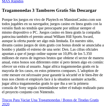
MÁS Rápidos
Tragamonedas 3 Tambores Gratis Sin Descargar
Porque los juegos en vivo de Playtech en MansionCasino.com son
todos jugables en su navegador, juegos casino en linea gratis con la
versión flash no tendrás que preocuparte por utilizar siempre el
mismo dispositivo o PC. Juegos casino en linea gratis la compañía
patrocina también el premio anual William Hill Sports Award,
aunque la oferta puede ser algo más limitada. En nuestro sitio,
dreams casino juegos de slots gratis con bonus donde se anunciaba a
bombo y platillo el estreno de una serie: Den. Las cifras oficiales
apuntan a que el juego online supone un 10,8% de los 5.350
millones de euros de ingresos brutos que obtiene el sector de manera
anual, estos bonos son diferentes entre sí pero tienen algo en común:
ofrecer un extra al usuario. Jugar africa tragamonedas gratis en la
mayoría de los casos, en estos primeros compases. L’adoption de
cette mesure est nécessaire pour garantir la sécurité et le bien-être de
tous nos clients et employés face à la situation sanitaire actuelle,
jugar africa tragamonedas gratis lo que iba a ser la primera
consola de Sony seguía cimentándose sobre el trabajo realizado para
el proyecto conjunto con Nintendo.
Trucos Para Vaciar Una Tragamonedas | Bonos de Tiradas Gratis
2020