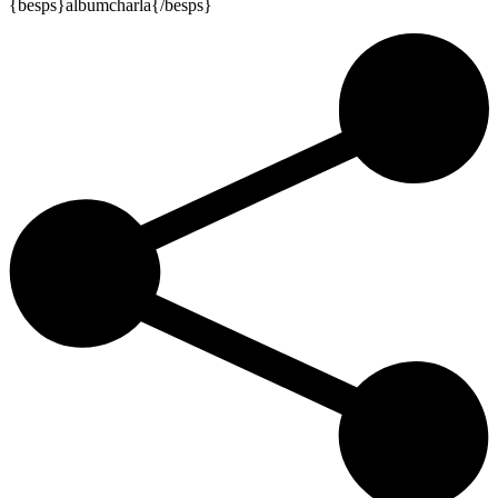
{besps}albumcharla{/besps}