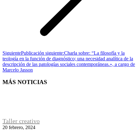
Siguiente
Publicación siguiente:
Charla sobre: “La filosofía y la
teología en la función de diagnóstico; una necesidad analítica de la
descripción de las patologías sociales contemporáneas.», a cargo de
Marcelo Jasson
MÁS NOTICIAS
Taller creativo
20 febrero, 2024