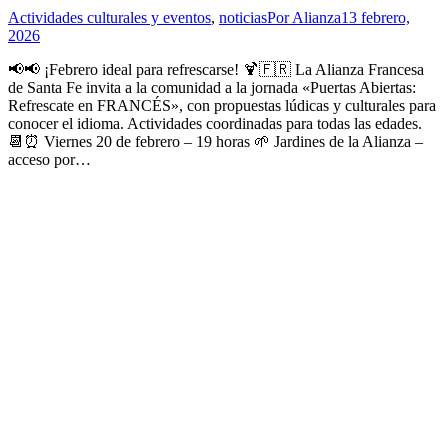
Actividades culturales y eventos
,
noticias
Por
Alianza
13 febrero,
2026
📢📢 ¡Febrero ideal para refrescarse! 🍹🇫🇷 La Alianza Francesa
de Santa Fe invita a la comunidad a la jornada «Puertas Abiertas:
Refrescate en FRANCÉS», con propuestas lúdicas y culturales para
conocer el idioma. Actividades coordinadas para todas las edades.
📆⏰️ Viernes 20 de febrero – 19 horas 🌱 Jardines de la Alianza –
acceso por…