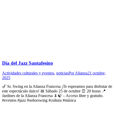
Día del Jazz Santafesino
Actividades culturales y eventos
,
noticias
Por
Alianza
21 octubre,
2025
🎷 Sr. Swing en la Alianza Francesa ¡Te esperamos para disfrutar de
este espectáculo único! 📅 Sábado 25 de octubre ⏰️ 20 horas 📍
Jardines de la Alianza Francesa 🌷🍃 – Acceso libre y gratuito.
#eventos #jazz #señorswing #cultura #música