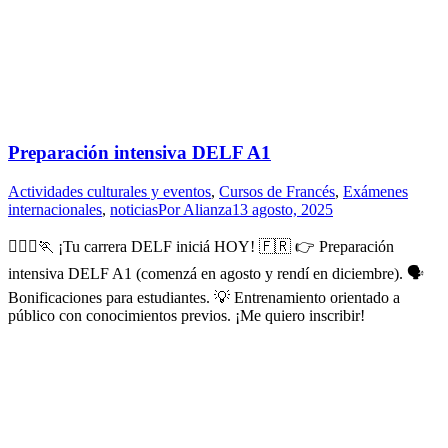
Preparación intensiva DELF A1
Actividades culturales y eventos
,
Cursos de Francés
,
Exámenes
internacionales
,
noticias
Por
Alianza
13 agosto, 2025
🏃🏻‍♀️🏃 ¡Tu carrera DELF iniciá HOY! 🇫🇷 👉 Preparación
intensiva DELF A1 (comenzá en agosto y rendí en diciembre). 🗣️
Bonificaciones para estudiantes. 💡 Entrenamiento orientado a
público con conocimientos previos. ¡Me quiero inscribir!