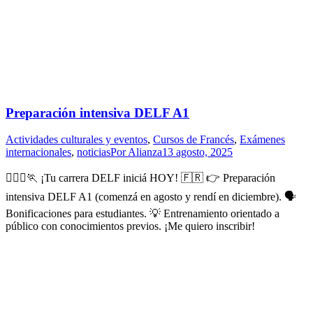
Preparación intensiva DELF A1
Actividades culturales y eventos
,
Cursos de Francés
,
Exámenes
internacionales
,
noticias
Por
Alianza
13 agosto, 2025
🏃🏻‍♀️🏃 ¡Tu carrera DELF iniciá HOY! 🇫🇷 👉 Preparación
intensiva DELF A1 (comenzá en agosto y rendí en diciembre). 🗣️
Bonificaciones para estudiantes. 💡 Entrenamiento orientado a
público con conocimientos previos. ¡Me quiero inscribir!