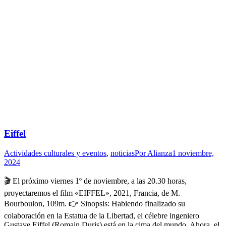
Eiffel
Actividades culturales y eventos
,
noticias
Por
Alianza
1 noviembre,
2024
🎬 El próximo viernes 1º de noviembre, a las 20.30 horas,
proyectaremos el film «EIFFEL», 2021, Francia, de M.
Bourboulon, 109m. 👉 Sinopsis: Habiendo finalizado su
colaboración en la Estatua de la Libertad, el célebre ingeniero
Gustave Eiffel (Romain Duris) está en la cima del mundo. Ahora, el